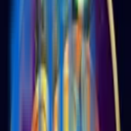
untuk mengisi waktu luang mereka. Salah satu platform
yang sedang naik daun dan menarik perhatian para
penggemar hiburan digital adalah LXTOTO. Hadir
sebagai solusi modern, LXTOTO menawarkan
pengalaman bermain game online yang tanpa batas,
baik dari sisi aksesibilitas, variasi game, hingga
kenyamanan pengguna.
Platform Game Online Ramah
Pengguna
Salah satu daya tarik utama dari
LXTOTO
adalah
antarmukanya yang sederhana namun modern.
Platform ini dirancang agar mudah digunakan oleh
semua kalangan, baik pemula maupun gamer
berpengalaman. Navigasi yang intuitif memungkinkan
pengguna menjelajahi berbagai pilihan game tanpa
kesulitan. Bahkan bagi mereka yang belum terbiasa
dengan dunia game online, LXTOTO memberikan
pengalaman yang ramah dan menyenangkan sejak