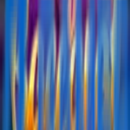
pengalaman bermain yang bersih dan nyaman.
Pengguna tidak perlu khawatir akan munculnya pop-up
atau iklan yang mengganggu konsentrasi saat bermain.
Hal ini tentu saja meningkatkan kualitas pengalaman
bermain secara keseluruhan, membuat pemain lebih
fokus dan menikmati setiap detik permainan.
Mendukung Game Edukatif dan
Kreatif
Di tengah banyaknya game dengan tujuan semata-mata
hiburan, LXTOTO mengambil langkah berbeda dengan
menyediakan berbagai game edukatif dan kreatif.
Tujuannya bukan hanya menghibur, tetapi juga
memberikan nilai tambah bagi pemain. Anak-anak dapat
belajar berhitung, mengenal warna dan bentuk, atau
melatih logika mereka melalui permainan yang dirancang
khusus untuk mengembangkan keterampilan kognitif.