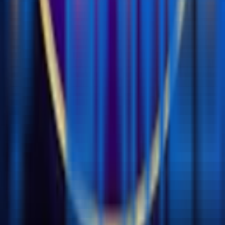
menyediakan fitur kontrol orang tua yang
memungkinkan pengawasan terhadap jenis permainan
yang diakses serta durasi bermain.
Komunitas Positif dan Dukungan
Responsif
LXTOTO tidak hanya menyediakan game, tetapi juga
membangun komunitas yang positif di antara
penggunanya.
Forum diskusi
, ulasan game, dan fitur
sosial memungkinkan pengguna saling berinteraksi,
berbagi tips, dan memberikan feedback. Ini menambah
dimensi sosial dalam bermain game yang sering kali
terlewatkan di platform lain.
Layanan dukungan pelanggan juga responsif dan siap
membantu jika terjadi kendala teknis atau pertanyaan
seputar platform. Tim LXTOTO selalu hadir untuk