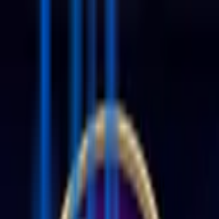
Daftar
Masuk
casino
Cari Permainan
spire+
mines+
plinko+
koi gate
crazy time
crash game
for you
slot
live casino
4
arcade
fishing
2603
635
104
21
Provider :
568WIN Games
Filter :
TERKENAL
American Roulette
568WIN Games