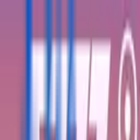
Daftar
Masuk
casino
Cari Permainan
limbo+
spire+
lightning roulette
duck hunters
fire in the hole 3
crash game
for you
slot
live casino
4
arcade
fishing
2603
635
104
21
Provider :
All
Clash of Clans Super Mines SUPER RICH
SUPER RICH
Roulette
Pragmatic Play
Thai HILO
CQ9