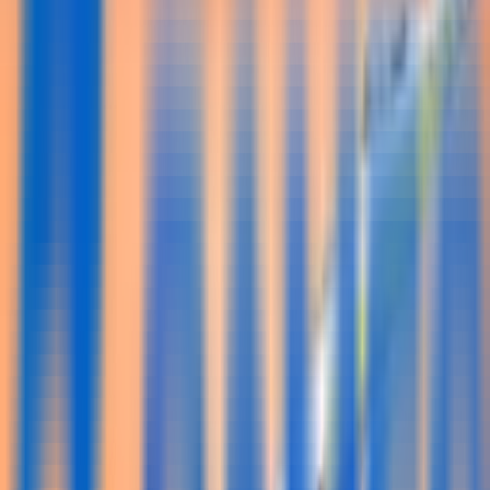
Salah satu keunggulan terbesar dari bermain
game
online
di LXTOTO adalah fleksibilitasnya. Pengguna
dapat mengakses game kapan saja dan di mana saja
selama terhubung ke internet. Tidak perlu mengunduh
aplikasi tambahan yang membebani perangkat, karena
LXTOTO dapat diakses langsung melalui browser. Ini
menjadikan LXTOTO pilihan ideal untuk bermain game
secara cepat, efisien, dan menyenangkan.
Pengalaman Gaming yang Bebas
Gangguan
Berbeda dengan banyak platform game gratis yang
dibanjiri iklan mengganggu, LXTOTO menghadirkan
pengalaman bermain yang bersih dan nyaman.
Pengguna tidak perlu khawatir akan munculnya pop-up
atau iklan yang mengganggu konsentrasi saat bermain.
Hal ini tentu saja meningkatkan kualitas pengalaman
bermain secara keseluruhan, membuat pemain lebih
fokus dan menikmati setiap detik permainan.