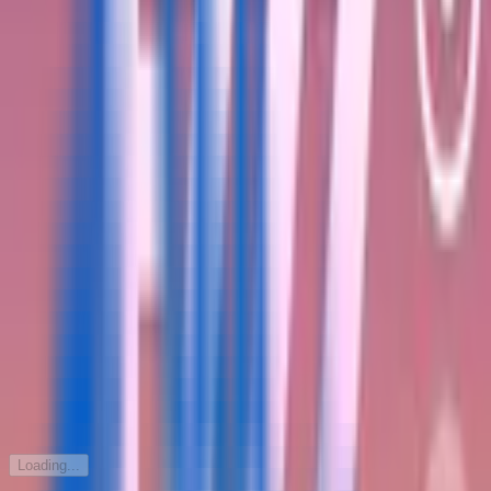
Baccarat
Pragmatic Play
American Blackjack
Pragmatic Play
Multihand Blackjack
Pragmatic Play
Dragon Tiger
Pragmatic Play
Dragon Bonus Baccarat
Pragmatic Play
Hippie Days
Microgaming
Soccer Striker
Microgaming
War
Habanero
Xoc Dia
CQ9
Mini Roulette
CQ9
Thai Fish Prawn Crab
CQ9
Plinko
568WIN Games
Crash
568WIN Games
Dice
568WIN Games
通比花鬪牌
CQ9
K.O. Island
CQ9
Space Crasher
Spade Gaming
Mummy's Treasure
CQ9
Funky Bingo
CQ9
When Lambo
568WIN Games
F777 Fighter
568WIN Games
Loading...
24