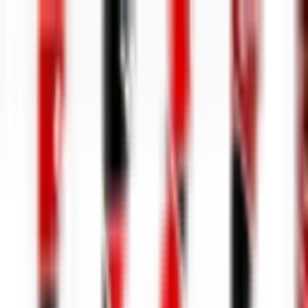
Daftar
Masuk
casino
Cari Permainan
duck hunters
mines+
plinko+
lightning baccarat
limbo+
crash game
for you
slot
live casino
4
arcade
fishing
2603
635
104
21
Provider :
World Match
Filter :
TERKENAL
American Roulette -Privee
World Match