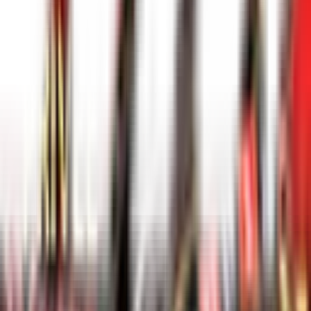
Berbeda dengan banyak platform game gratis yang
dibanjiri iklan mengganggu, LXTOTO menghadirkan
pengalaman bermain yang bersih dan nyaman.
Pengguna tidak perlu khawatir akan munculnya pop-up
atau iklan yang mengganggu konsentrasi saat bermain.
Hal ini tentu saja meningkatkan kualitas pengalaman
bermain secara keseluruhan, membuat pemain lebih
fokus dan menikmati setiap detik permainan.
Mendukung Game Edukatif dan
Kreatif
Di tengah banyaknya game dengan tujuan semata-mata
hiburan, LXTOTO mengambil langkah berbeda dengan
menyediakan berbagai game edukatif dan kreatif.
Tujuannya bukan hanya menghibur, tetapi juga
memberikan nilai tambah bagi pemain. Anak-anak dapat
belajar berhitung, mengenal warna dan bentuk, atau
melatih logika mereka melalui permainan yang dirancang