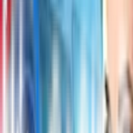
yang sedang naik daun dan menarik perhatian para
penggemar hiburan digital adalah LXTOTO. Hadir
sebagai solusi modern, LXTOTO menawarkan
pengalaman bermain game online yang tanpa batas,
baik dari sisi aksesibilitas, variasi game, hingga
kenyamanan pengguna.
Platform Game Online Ramah
Pengguna
Salah satu daya tarik utama dari
LXTOTO
adalah
antarmukanya yang sederhana namun modern.
Platform ini dirancang agar mudah digunakan oleh
semua kalangan, baik pemula maupun gamer
berpengalaman. Navigasi yang intuitif memungkinkan
pengguna menjelajahi berbagai pilihan game tanpa
kesulitan. Bahkan bagi mereka yang belum terbiasa
dengan dunia game online, LXTOTO memberikan
pengalaman yang ramah dan menyenangkan sejak
pertama kali masuk ke platform.