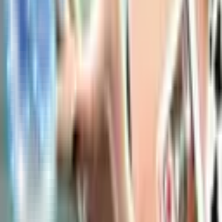
memungkinkan pengawasan terhadap jenis permainan
yang diakses serta durasi bermain.
Komunitas Positif dan Dukungan
Responsif
LXTOTO tidak hanya menyediakan game, tetapi juga
membangun komunitas yang positif di antara
penggunanya.
Forum diskusi
, ulasan game, dan fitur
sosial memungkinkan pengguna saling berinteraksi,
berbagi tips, dan memberikan feedback. Ini menambah
dimensi sosial dalam bermain game yang sering kali
terlewatkan di platform lain.
Layanan dukungan pelanggan juga responsif dan siap
membantu jika terjadi kendala teknis atau pertanyaan
seputar platform. Tim LXTOTO selalu hadir untuk
memastikan bahwa setiap pemain mendapatkan