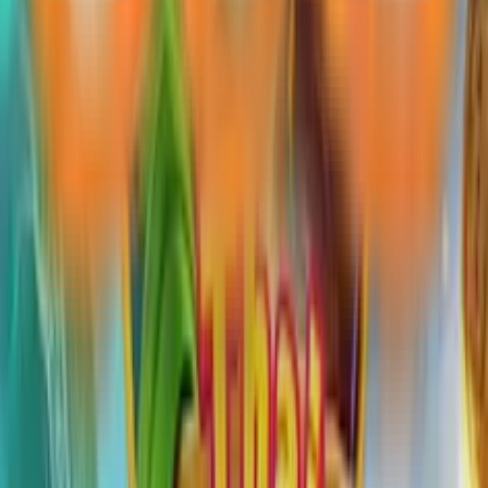
Mendukung Game Edukatif dan
Kreatif
Di tengah banyaknya game dengan tujuan semata-mata
hiburan, LXTOTO mengambil langkah berbeda dengan
menyediakan berbagai game edukatif dan kreatif.
Tujuannya bukan hanya menghibur, tetapi juga
memberikan nilai tambah bagi pemain. Anak-anak dapat
belajar berhitung, mengenal warna dan bentuk, atau
melatih logika mereka melalui permainan yang dirancang
khusus untuk mengembangkan keterampilan kognitif.
Bagi remaja dan orang dewasa, terdapat pula game yang
merangsang strategi, konsentrasi, dan kerja sama tim.
Inilah mengapa LXTOTO cocok bukan hanya sebagai
platform hiburan, tetapi juga sebagai sarana belajar
yang menyenangkan.