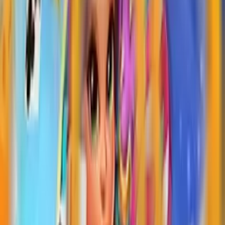
Platform Game Online Ramah
Pengguna
Salah satu daya tarik utama dari
LXTOTO
adalah
antarmukanya yang sederhana namun modern.
Platform ini dirancang agar mudah digunakan oleh
semua kalangan, baik pemula maupun gamer
berpengalaman. Navigasi yang intuitif memungkinkan
pengguna menjelajahi berbagai pilihan game tanpa
kesulitan. Bahkan bagi mereka yang belum terbiasa
dengan dunia game online, LXTOTO memberikan
pengalaman yang ramah dan menyenangkan sejak
pertama kali masuk ke platform.
Ragam Game Seru dalam Satu
Tempat
LXTOTO tidak hanya menghadirkan satu jenis game saja,