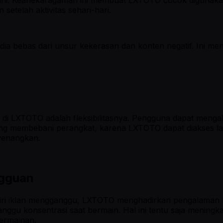
i sini. Keanekaragaman ini membuat LXTOTO cocok digunak
etelah aktivitas sehari-hari.
a bebas dari unsur kekerasan dan konten negatif. Ini men
di LXTOTO adalah fleksibilitasnya. Pengguna dapat menga
ang membebani perangkat, karena LXTOTO dapat diakses la
nyenangkan.
gguan
jiri iklan mengganggu, LXTOTO menghadirkan pengalaman 
ggu konsentrasi saat bermain. Hal ini tentu saja meningk
permainan.