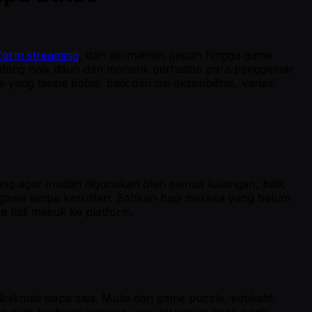
tform streaming
, dari permainan papan hingga game
 sedang naik daun dan menarik perhatian para penggemar
 tanpa batas, baik dari sisi aksesibilitas, variasi
ang agar mudah digunakan oleh semua kalangan, baik
 game tanpa kesulitan. Bahkan bagi mereka yang belum
kali masuk ke platform.
kmati siapa saja. Mulai dari game puzzle, edukatif,