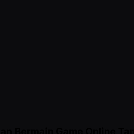
an Bermain Game Online Tan