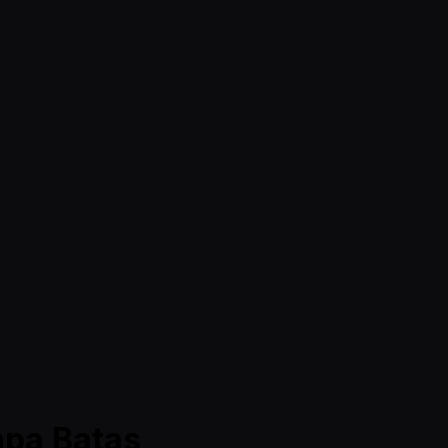
pa Batas