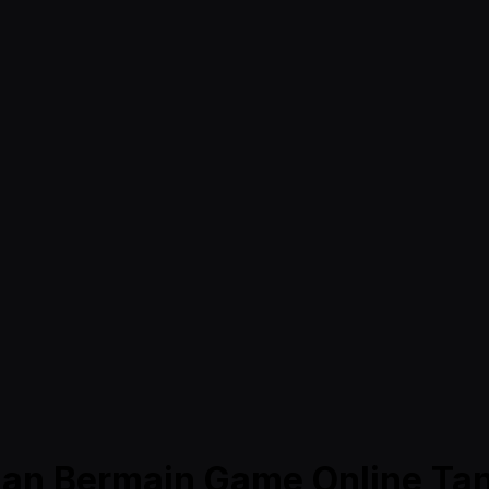
an Bermain Game Online Tan