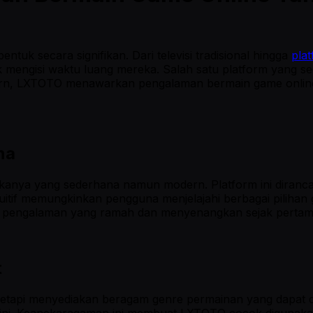
entuk secara signifikan. Dari televisi tradisional hingga
pla
ntuk mengisi waktu luang mereka. Salah satu platform yang
rn, LXTOTO menawarkan pengalaman bermain game online yang
na
kanya yang sederhana namun modern. Platform ini diranc
itif memungkinkan pengguna menjelajahi berbagai pilihan
 pengalaman yang ramah dan menyenangkan sejak pertama 
t
etapi menyediakan beragam genre permainan yang dapat dini