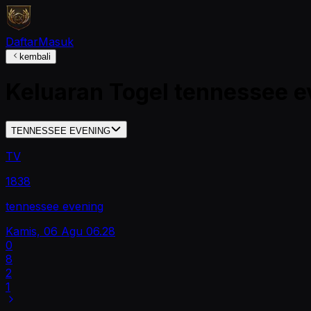
Daftar
Masuk
kembali
Keluaran Togel
tennessee e
TENNESSEE EVENING
TV
1838
tennessee evening
Kamis, 06 Agu
06.28
0
8
2
1