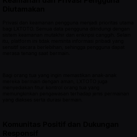
Keamanan dan Privasi Pengguna
Diutamakan
Privasi dan keamanan pengguna menjadi prioritas utama
bagi LXTOTO. Semua data pengguna dilindungi dengan
sistem keamanan mutakhir dan enkripsi canggih. Selain
itu, platform ini tidak meminta informasi pribadi yang
sensitif secara berlebihan, sehingga pengguna dapat
merasa tenang saat bermain.
Bagi orang tua yang ingin memastikan anak-anak
mereka bermain dengan aman, LXTOTO juga
menyediakan fitur kontrol orang tua yang
memungkinkan pengawasan terhadap jenis permainan
yang diakses serta durasi bermain.
Komunitas Positif dan Dukungan
Responsif