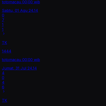
totomacau 00:00 wib
Sabtu, 01 Agu
24.14
0
7
1
1
TK
1444
totomacau 00:00 wib
Jumat, 31 Jul
24.14
4
0
4
6
TK