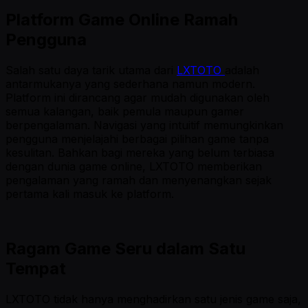
Platform Game Online Ramah
Pengguna
Salah satu daya tarik utama dari
LXTOTO
adalah
antarmukanya yang sederhana namun modern.
Platform ini dirancang agar mudah digunakan oleh
semua kalangan, baik pemula maupun gamer
berpengalaman. Navigasi yang intuitif memungkinkan
pengguna menjelajahi berbagai pilihan game tanpa
kesulitan. Bahkan bagi mereka yang belum terbiasa
dengan dunia game online, LXTOTO memberikan
pengalaman yang ramah dan menyenangkan sejak
pertama kali masuk ke platform.
Ragam Game Seru dalam Satu
Tempat
LXTOTO tidak hanya menghadirkan satu jenis game saja,