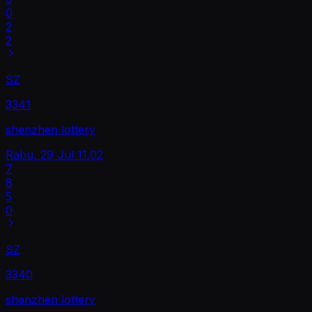
0
2
2
SZ
3341
shenzhen lottery
Rabu, 29 Jul
11.02
7
8
5
0
SZ
3340
shenzhen lottery