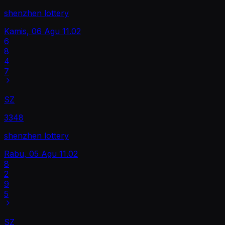
shenzhen lottery
Kamis, 06 Agu
11.02
6
8
4
7
SZ
3348
shenzhen lottery
Rabu, 05 Agu
11.02
8
2
9
5
SZ