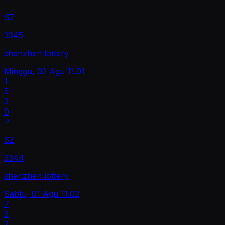
SZ
3345
shenzhen lottery
Minggu, 02 Agu
11.01
1
5
3
0
SZ
3344
shenzhen lottery
Sabtu, 01 Agu
11.02
7
3
2