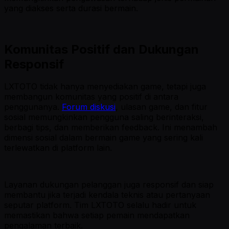
yang diakses serta durasi bermain.
Komunitas Positif dan Dukungan
Responsif
LXTOTO tidak hanya menyediakan game, tetapi juga
membangun komunitas yang positif di antara
penggunanya.
Forum diskusi
, ulasan game, dan fitur
sosial memungkinkan pengguna saling berinteraksi,
berbagi tips, dan memberikan feedback. Ini menambah
dimensi sosial dalam bermain game yang sering kali
terlewatkan di platform lain.
Layanan dukungan pelanggan juga responsif dan siap
membantu jika terjadi kendala teknis atau pertanyaan
seputar platform. Tim LXTOTO selalu hadir untuk
memastikan bahwa setiap pemain mendapatkan
pengalaman terbaik.