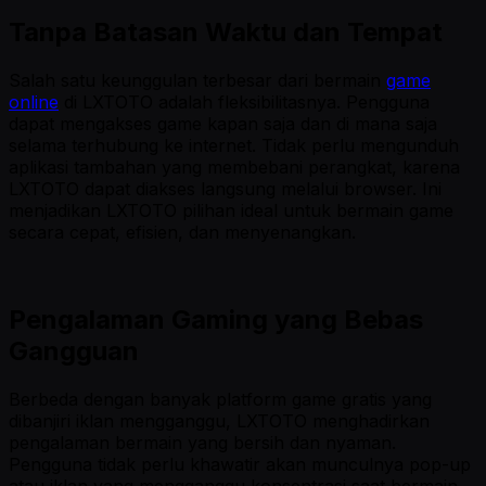
Tanpa Batasan Waktu dan Tempat
Salah satu keunggulan terbesar dari bermain
game
online
di LXTOTO adalah fleksibilitasnya. Pengguna
dapat mengakses game kapan saja dan di mana saja
selama terhubung ke internet. Tidak perlu mengunduh
aplikasi tambahan yang membebani perangkat, karena
LXTOTO dapat diakses langsung melalui browser. Ini
menjadikan LXTOTO pilihan ideal untuk bermain game
secara cepat, efisien, dan menyenangkan.
Pengalaman Gaming yang Bebas
Gangguan
Berbeda dengan banyak platform game gratis yang
dibanjiri iklan mengganggu, LXTOTO menghadirkan
pengalaman bermain yang bersih dan nyaman.
Pengguna tidak perlu khawatir akan munculnya pop-up