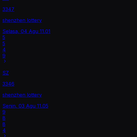
3347
shenzhen lottery
Selasa, 04 Agu
11.01
5
5
4
9
SZ
3346
shenzhen lottery
Senin, 03 Agu
11.05
9
8
8
4