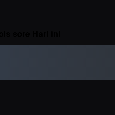
ols sore
Hari ini