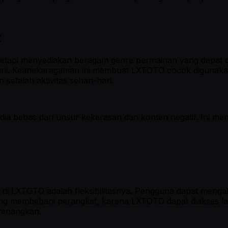
t
etapi menyediakan beragam genre permainan yang dapat dini
i sini. Keanekaragaman ini membuat LXTOTO cocok digunak
etelah aktivitas sehari-hari.
a bebas dari unsur kekerasan dan konten negatif. Ini men
di LXTOTO adalah fleksibilitasnya. Pengguna dapat menga
ang membebani perangkat, karena LXTOTO dapat diakses la
nyenangkan.