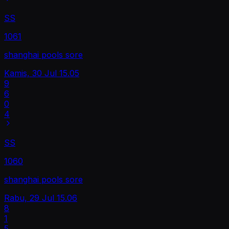
SS
1061
shanghai pools sore
Kamis, 30 Jul
15.05
9
6
0
4
SS
1060
shanghai pools sore
Rabu, 29 Jul
15.06
8
1
5