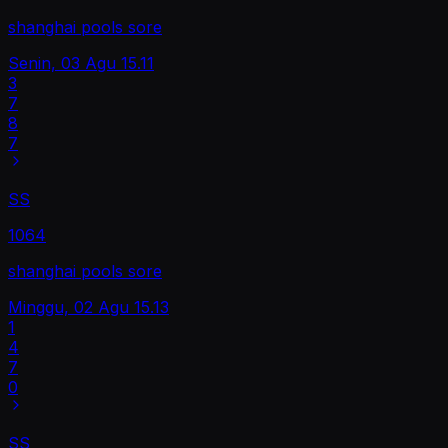
shanghai pools sore
Senin, 03 Agu
15.11
3
7
8
7
SS
1064
shanghai pools sore
Minggu, 02 Agu
15.13
1
4
7
0
SS