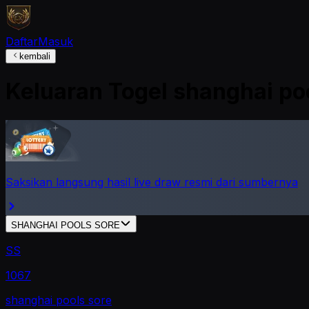
Daftar
Masuk
kembali
Keluaran Togel
shanghai po
Saksikan langsung hasil live draw resmi dari sumbernya
SHANGHAI POOLS SORE
SS
1067
shanghai pools sore