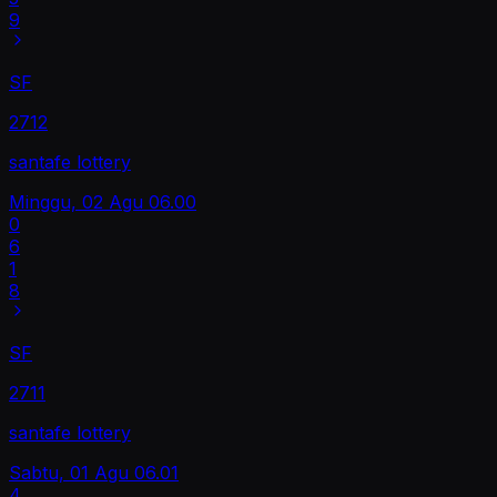
9
SF
2712
santafe lottery
Minggu, 02 Agu
06.00
0
6
1
8
SF
2711
santafe lottery
Sabtu, 01 Agu
06.01
4