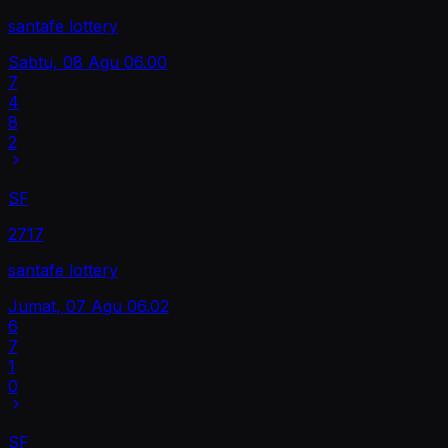
santafe lottery
Sabtu, 08 Agu
06.00
7
4
8
2
SF
2717
santafe lottery
Jumat, 07 Agu
06.02
6
7
1
0
SF