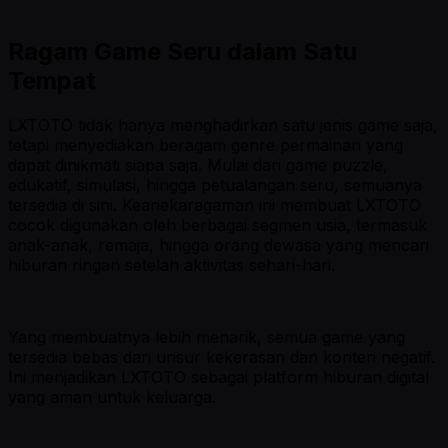
Ragam Game Seru dalam Satu
Tempat
LXTOTO tidak hanya menghadirkan satu jenis game saja,
tetapi menyediakan beragam genre permainan yang
dapat dinikmati siapa saja. Mulai dari game puzzle,
edukatif, simulasi, hingga petualangan seru, semuanya
tersedia di sini. Keanekaragaman ini membuat LXTOTO
cocok digunakan oleh berbagai segmen usia, termasuk
anak-anak, remaja, hingga orang dewasa yang mencari
hiburan ringan setelah aktivitas sehari-hari.
Yang membuatnya lebih menarik, semua game yang
tersedia bebas dari unsur kekerasan dan konten negatif.
Ini menjadikan LXTOTO sebagai platform hiburan digital
yang aman untuk keluarga.