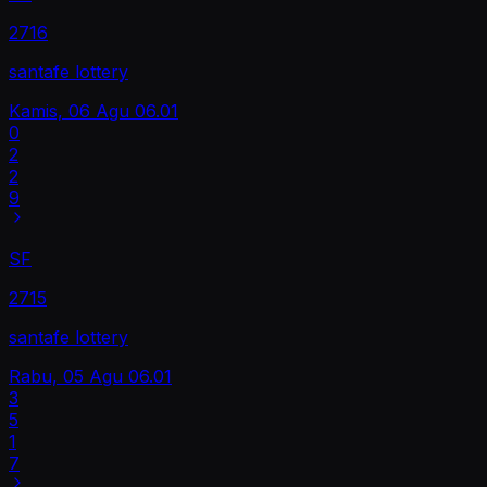
2716
santafe lottery
Kamis, 06 Agu
06.01
0
2
2
9
SF
2715
santafe lottery
Rabu, 05 Agu
06.01
3
5
1
7