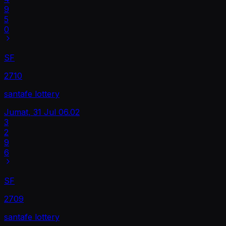
9
5
0
SF
2710
santafe lottery
Jumat, 31 Jul
06.02
3
2
9
6
SF
2709
santafe lottery