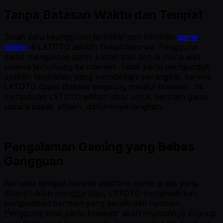
Tanpa Batasan Waktu dan Tempat
Salah satu keunggulan terbesar dari bermain
game
online
di LXTOTO adalah fleksibilitasnya. Pengguna
dapat mengakses game kapan saja dan di mana saja
selama terhubung ke internet. Tidak perlu mengunduh
aplikasi tambahan yang membebani perangkat, karena
LXTOTO dapat diakses langsung melalui browser. Ini
menjadikan LXTOTO pilihan ideal untuk bermain game
secara cepat, efisien, dan menyenangkan.
Pengalaman Gaming yang Bebas
Gangguan
Berbeda dengan banyak platform game gratis yang
dibanjiri iklan mengganggu, LXTOTO menghadirkan
pengalaman bermain yang bersih dan nyaman.
Pengguna tidak perlu khawatir akan munculnya pop-up