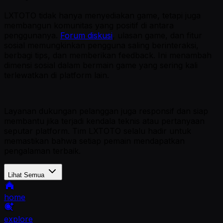
LXTOTO tidak hanya menyediakan game, tetapi juga
membangun komunitas yang positif di antara
penggunanya.
Forum diskusi
, ulasan game, dan fitur
sosial memungkinkan pengguna saling berinteraksi,
berbagi tips, dan memberikan feedback. Ini menambah
dimensi sosial dalam bermain game yang sering kali
terlewatkan di platform lain.
Layanan dukungan pelanggan juga responsif dan siap
membantu jika terjadi kendala teknis atau pertanyaan
seputar platform. Tim LXTOTO selalu hadir untuk
memastikan bahwa setiap pemain mendapatkan
pengalaman terbaik.
Lihat Semua
home
explore