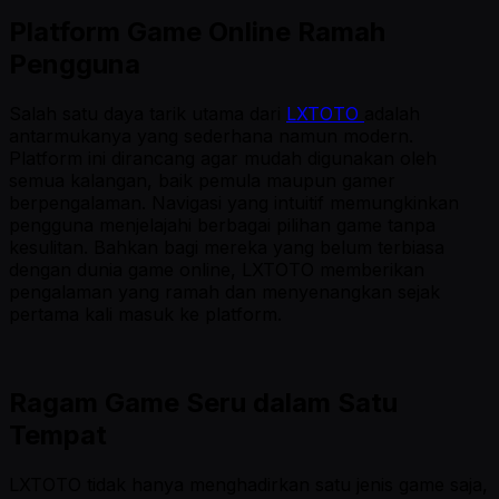
Platform Game Online Ramah
Pengguna
Salah satu daya tarik utama dari
LXTOTO
adalah
antarmukanya yang sederhana namun modern.
Platform ini dirancang agar mudah digunakan oleh
semua kalangan, baik pemula maupun gamer
berpengalaman. Navigasi yang intuitif memungkinkan
pengguna menjelajahi berbagai pilihan game tanpa
kesulitan. Bahkan bagi mereka yang belum terbiasa
dengan dunia game online, LXTOTO memberikan
pengalaman yang ramah dan menyenangkan sejak
pertama kali masuk ke platform.
Ragam Game Seru dalam Satu
Tempat
LXTOTO tidak hanya menghadirkan satu jenis game saja,