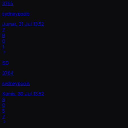
3765
sydneypools
Jumat, 31 Jul
13.52
7
8
0
1
SD
3764
sydneypools
Kamis, 30 Jul
13.52
9
0
5
7