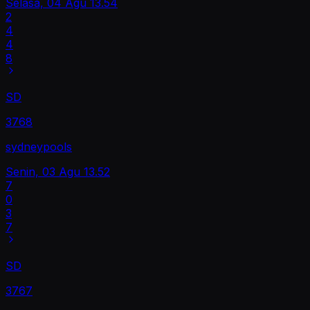
Selasa, 04 Agu
13.54
2
4
4
8
SD
3768
sydneypools
Senin, 03 Agu
13.52
7
0
3
7
SD
3767