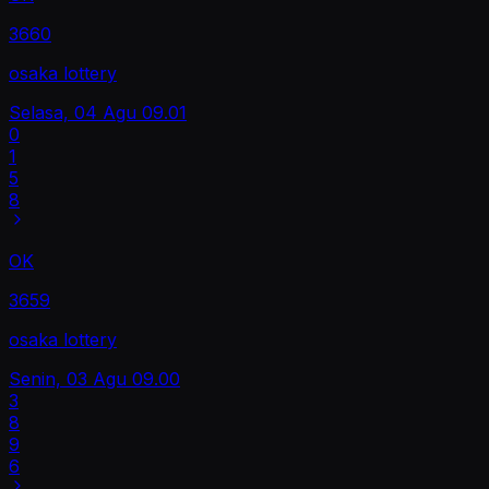
3660
osaka lottery
Selasa, 04 Agu
09.01
0
1
5
8
OK
3659
osaka lottery
Senin, 03 Agu
09.00
3
8
9
6