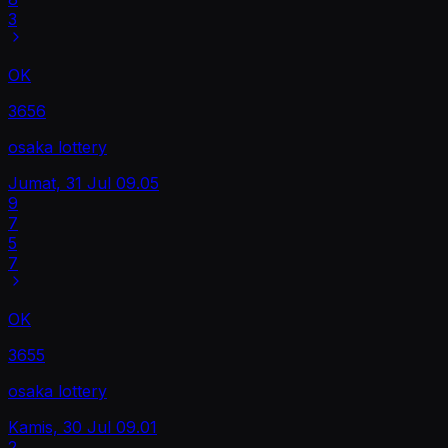
3
OK
3656
osaka lottery
Jumat, 31 Jul
09.05
9
7
5
7
OK
3655
osaka lottery
Kamis, 30 Jul
09.01
2