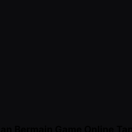
an Bermain Game Online Tan