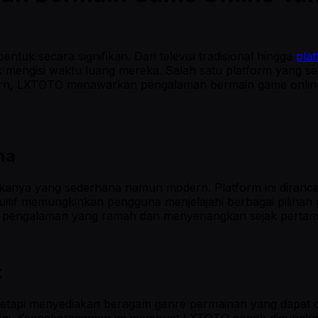
entuk secara signifikan. Dari televisi tradisional hingga
pla
ntuk mengisi waktu luang mereka. Salah satu platform yang
rn, LXTOTO menawarkan pengalaman bermain game online yang
na
kanya yang sederhana namun modern. Platform ini diranc
itif memungkinkan pengguna menjelajahi berbagai pilihan
 pengalaman yang ramah dan menyenangkan sejak pertama 
t
etapi menyediakan beragam genre permainan yang dapat dini