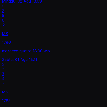
Minggu, 02 Agu
18.09
9
2
5
6
MS
1786
morocco quatro 18:00 wib
Sabtu, 01 Agu
18.11
5
2
3
4
MS
1785