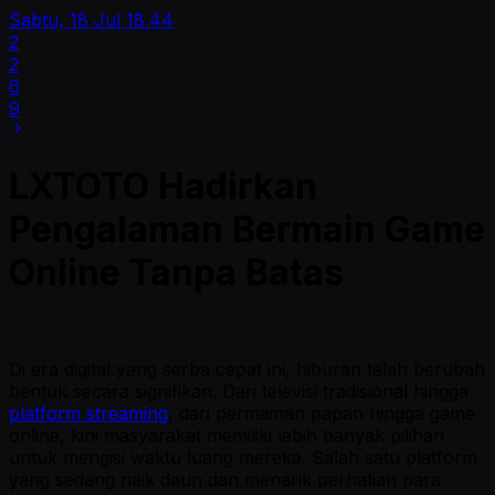
Sabtu, 18 Jul
18.44
2
2
6
9
LXTOTO Hadirkan
Pengalaman Bermain Game
Online Tanpa Batas
Di era digital yang serba cepat ini, hiburan telah berubah
bentuk secara signifikan. Dari televisi tradisional hingga
platform streaming
, dari permainan papan hingga game
online, kini masyarakat memiliki lebih banyak pilihan
untuk mengisi waktu luang mereka. Salah satu platform
yang sedang naik daun dan menarik perhatian para