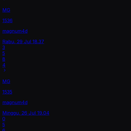
MG
1536
magnum4d
Rabu, 29 Jul
18.37
3
5
8
4
MG
1535
magnum4d
Minggu, 26 Jul
19.04
0
5
6