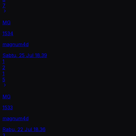
7
MG
1534
magnum4d
Sabtu, 25 Jul
18.39
1
2
1
5
MG
1533
magnum4d
Rabu, 22 Jul
18.36
3