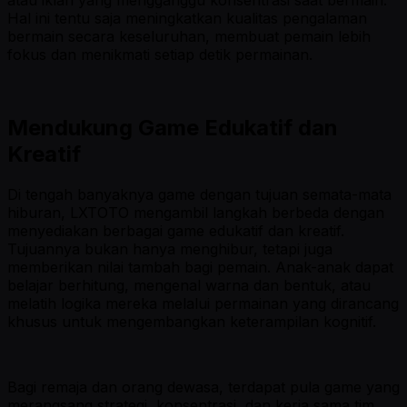
atau iklan yang mengganggu konsentrasi saat bermain.
Hal ini tentu saja meningkatkan kualitas pengalaman
bermain secara keseluruhan, membuat pemain lebih
fokus dan menikmati setiap detik permainan.
Mendukung Game Edukatif dan
Kreatif
Di tengah banyaknya game dengan tujuan semata-mata
hiburan, LXTOTO mengambil langkah berbeda dengan
menyediakan berbagai game edukatif dan kreatif.
Tujuannya bukan hanya menghibur, tetapi juga
memberikan nilai tambah bagi pemain. Anak-anak dapat
belajar berhitung, mengenal warna dan bentuk, atau
melatih logika mereka melalui permainan yang dirancang
khusus untuk mengembangkan keterampilan kognitif.
Bagi remaja dan orang dewasa, terdapat pula game yang
merangsang strategi, konsentrasi, dan kerja sama tim.