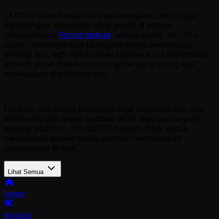
LXTOTO tidak hanya menyediakan game, tetapi juga
membangun komunitas yang positif di antara
penggunanya.
Forum diskusi
, ulasan game, dan fitur
sosial memungkinkan pengguna saling berinteraksi,
berbagi tips, dan memberikan feedback. Ini menambah
dimensi sosial dalam bermain game yang sering kali
terlewatkan di platform lain.
Layanan dukungan pelanggan juga responsif dan siap
membantu jika terjadi kendala teknis atau pertanyaan
seputar platform. Tim LXTOTO selalu hadir untuk
memastikan bahwa setiap pemain mendapatkan
pengalaman terbaik.
Lihat Semua
home
explore