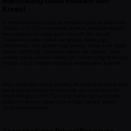
Mendukung Game Edukatif dan
Kreatif
Di tengah banyaknya game dengan tujuan semata-mata
hiburan, LXTOTO mengambil langkah berbeda dengan
menyediakan berbagai game edukatif dan kreatif.
Tujuannya bukan hanya menghibur, tetapi juga
memberikan nilai tambah bagi pemain. Anak-anak dapat
belajar berhitung, mengenal warna dan bentuk, atau
melatih logika mereka melalui permainan yang dirancang
khusus untuk mengembangkan keterampilan kognitif.
Bagi remaja dan orang dewasa, terdapat pula game yang
merangsang strategi, konsentrasi, dan kerja sama tim.
Inilah mengapa LXTOTO cocok bukan hanya sebagai
platform hiburan, tetapi juga sebagai sarana belajar
yang menyenangkan.