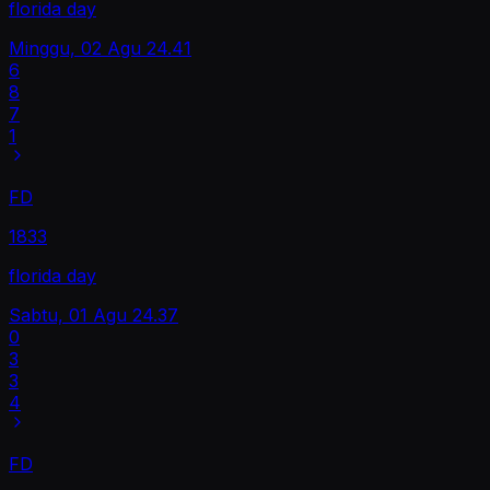
florida day
Minggu, 02 Agu
24.41
6
8
7
1
FD
1833
florida day
Sabtu, 01 Agu
24.37
0
3
3
4
FD