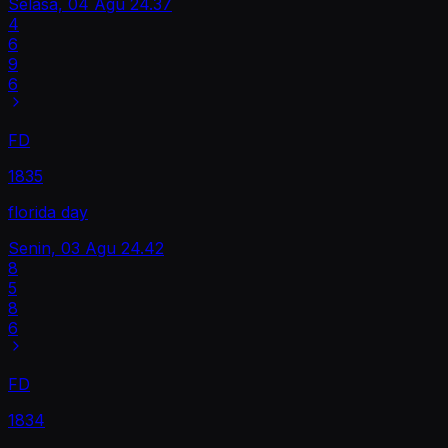
Selasa, 04 Agu
24.37
4
6
9
6
FD
1835
florida day
Senin, 03 Agu
24.42
8
5
8
6
FD
1834