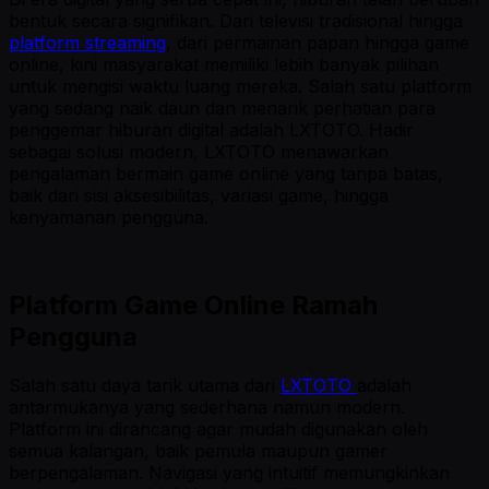
bentuk secara signifikan. Dari televisi tradisional hingga
platform streaming
, dari permainan papan hingga game
online, kini masyarakat memiliki lebih banyak pilihan
untuk mengisi waktu luang mereka. Salah satu platform
yang sedang naik daun dan menarik perhatian para
penggemar hiburan digital adalah LXTOTO. Hadir
sebagai solusi modern, LXTOTO menawarkan
pengalaman bermain game online yang tanpa batas,
baik dari sisi aksesibilitas, variasi game, hingga
kenyamanan pengguna.
Platform Game Online Ramah
Pengguna
Salah satu daya tarik utama dari
LXTOTO
adalah
antarmukanya yang sederhana namun modern.
Platform ini dirancang agar mudah digunakan oleh
semua kalangan, baik pemula maupun gamer
berpengalaman. Navigasi yang intuitif memungkinkan