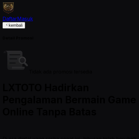
Daftar
Masuk
kembali
Detail Promosi
Tidak ada promosi tersedia
LXTOTO Hadirkan
Pengalaman Bermain Game
Online Tanpa Batas
Di era digital yang serba cepat ini, hiburan telah berubah