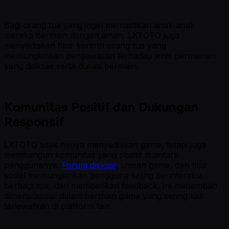
Bagi orang tua yang ingin memastikan anak-anak
mereka bermain dengan aman, LXTOTO juga
menyediakan fitur kontrol orang tua yang
memungkinkan pengawasan terhadap jenis permainan
yang diakses serta durasi bermain.
Komunitas Positif dan Dukungan
Responsif
LXTOTO tidak hanya menyediakan game, tetapi juga
membangun komunitas yang positif di antara
penggunanya.
Forum diskusi
, ulasan game, dan fitur
sosial memungkinkan pengguna saling berinteraksi,
berbagi tips, dan memberikan feedback. Ini menambah
dimensi sosial dalam bermain game yang sering kali
terlewatkan di platform lain.