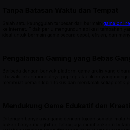
Tanpa Batasan Waktu dan Tempat
Salah satu keunggulan terbesar dari bermain
game online
ke internet. Tidak perlu mengunduh aplikasi tambahan y
ideal untuk bermain game secara cepat, efisien, dan me
Pengalaman Gaming yang Bebas Gan
Berbeda dengan banyak platform game gratis yang diban
khawatir akan munculnya pop-up atau iklan yang menggan
membuat pemain lebih fokus dan menikmati setiap detik 
Mendukung Game Edukatif dan Kreati
Di tengah banyaknya game dengan tujuan semata-mata h
bukan hanya menghibur, tetapi juga memberikan nilai tam