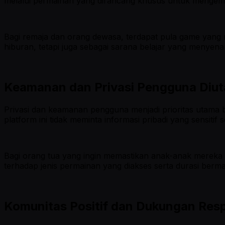
melalui permainan yang dirancang khusus untuk mengemb
Bagi remaja dan orang dewasa, terdapat pula game yang 
hiburan, tetapi juga sebagai sarana belajar yang menyen
Keamanan dan Privasi Pengguna Diu
Privasi dan keamanan pengguna menjadi prioritas utama b
platform ini tidak meminta informasi pribadi yang sensit
Bagi orang tua yang ingin memastikan anak-anak merek
terhadap jenis permainan yang diakses serta durasi berma
Komunitas Positif dan Dukungan Res