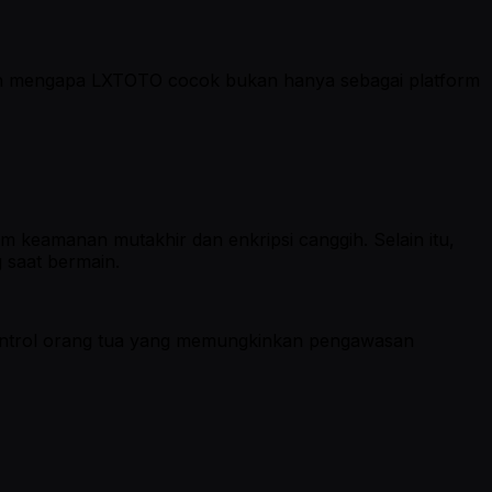
nilah mengapa LXTOTO cocok bukan hanya sebagai platform
 keamanan mutakhir dan enkripsi canggih. Selain itu,
g saat bermain.
kontrol orang tua yang memungkinkan pengawasan