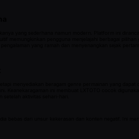
na
kanya yang sederhana namun modern. Platform ini diranc
itif memungkinkan pengguna menjelajahi berbagai pilihan
 pengalaman yang ramah dan menyenangkan sejak pertama 
t
etapi menyediakan beragam genre permainan yang dapat dini
i sini. Keanekaragaman ini membuat LXTOTO cocok digunak
etelah aktivitas sehari-hari.
a bebas dari unsur kekerasan dan konten negatif. Ini men