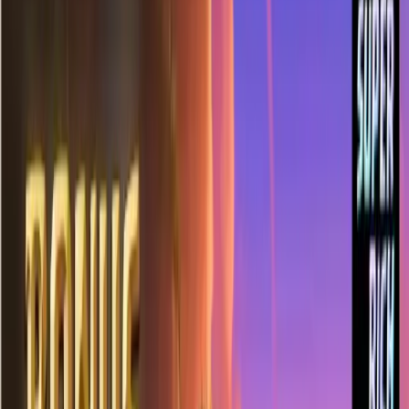
• 20% : Rp 5.000.000 – Rp 9.999.999.
• 10% : Rp 200.000 – Rp 4.999.999.
• Minimal kekalahan untuk mendapatkan cashback
adalah Rp 200.000 per minggu.
Periode Perhitungan & Distribusi
Perhitungan
• Bonus cashback dihitung dari Hari Senin sampai Hari
Minggu (setiap minggunya).
Distribusi