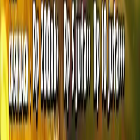
Komunitas Positif dan Dukungan
Responsif
LXTOTO tidak hanya menyediakan game, tetapi juga
membangun komunitas yang positif di antara
penggunanya.
Forum diskusi
, ulasan game, dan fitur
sosial memungkinkan pengguna saling berinteraksi,
berbagi tips, dan memberikan feedback. Ini menambah
dimensi sosial dalam bermain game yang sering kali
terlewatkan di platform lain.
Layanan dukungan pelanggan juga responsif dan siap
membantu jika terjadi kendala teknis atau pertanyaan
seputar platform. Tim LXTOTO selalu hadir untuk
memastikan bahwa setiap pemain mendapatkan
pengalaman terbaik.