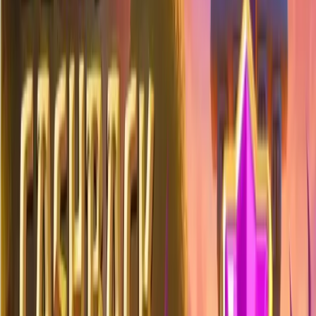
Syarat & Ketentuan
Pengawasan Permainan
• Super Rich berhak untuk meninjau secara
menyeluruh aktivitas pemain.
• Tindakan ini bertujuan untuk mengidentifikasi
potensi penyalahgunaan guna memastikan permainan
yang adil dalam promosi ini.
• Jika ditemukan penyalahgunaan, Super Rich berhak
untuk membatalkan jumlah yang dibayarkan kepada
pemain pemenang.
Fleksibilitas Promosi
• Promosi ini berlaku untuk waktu terbatas dan dapat
dihentikan sewaktu-waktu tanpa pemberitahuan
sebelumnya.