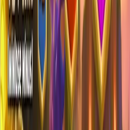
Salah satu keunggulan terbesar dari bermain
game
online
di LXTOTO adalah fleksibilitasnya. Pengguna
dapat mengakses game kapan saja dan di mana saja
selama terhubung ke internet. Tidak perlu mengunduh
aplikasi tambahan yang membebani perangkat, karena
LXTOTO dapat diakses langsung melalui browser. Ini
menjadikan LXTOTO pilihan ideal untuk bermain game
secara cepat, efisien, dan menyenangkan.
Pengalaman Gaming yang Bebas
Gangguan
Berbeda dengan banyak platform game gratis yang
dibanjiri iklan mengganggu, LXTOTO menghadirkan
pengalaman bermain yang bersih dan nyaman.
Pengguna tidak perlu khawatir akan munculnya pop-up
atau iklan yang mengganggu konsentrasi saat bermain.
Hal ini tentu saja meningkatkan kualitas pengalaman