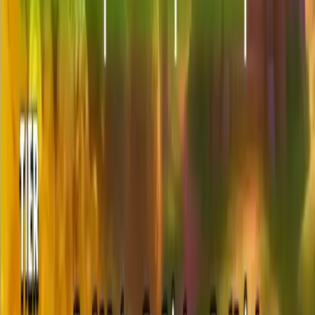
platform hiburan, tetapi juga sebagai sarana belajar
yang menyenangkan.
Keamanan dan Privasi Pengguna
Diutamakan
Privasi dan keamanan pengguna menjadi prioritas utama
bagi LXTOTO. Semua data pengguna dilindungi dengan
sistem keamanan mutakhir dan enkripsi canggih. Selain
itu, platform ini tidak meminta informasi pribadi yang
sensitif secara berlebihan, sehingga pengguna dapat
merasa tenang saat bermain.
Bagi orang tua yang ingin memastikan anak-anak
mereka bermain dengan aman, LXTOTO juga
menyediakan fitur kontrol orang tua yang
memungkinkan pengawasan terhadap jenis permainan
yang diakses serta durasi bermain.