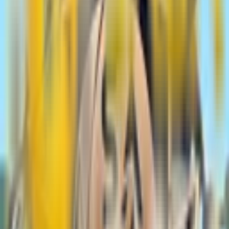
Pengalaman Gaming yang Bebas
Gangguan
Berbeda dengan banyak platform game gratis yang
dibanjiri iklan mengganggu, LXTOTO menghadirkan
pengalaman bermain yang bersih dan nyaman.
Pengguna tidak perlu khawatir akan munculnya pop-up
atau iklan yang mengganggu konsentrasi saat bermain.
Hal ini tentu saja meningkatkan kualitas pengalaman
bermain secara keseluruhan, membuat pemain lebih
fokus dan menikmati setiap detik permainan.
Mendukung Game Edukatif dan
Kreatif
Di tengah banyaknya game dengan tujuan semata-mata
hiburan, LXTOTO mengambil langkah berbeda dengan
menyediakan berbagai game edukatif dan kreatif.