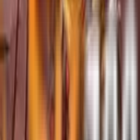
kesulitan. Bahkan bagi mereka yang belum terbiasa
dengan dunia game online, LXTOTO memberikan
pengalaman yang ramah dan menyenangkan sejak
pertama kali masuk ke platform.
Ragam Game Seru dalam Satu
Tempat
LXTOTO tidak hanya menghadirkan satu jenis game saja,
tetapi menyediakan beragam genre permainan yang
dapat dinikmati siapa saja. Mulai dari game puzzle,
edukatif, simulasi, hingga petualangan seru, semuanya
tersedia di sini. Keanekaragaman ini membuat LXTOTO
cocok digunakan oleh berbagai segmen usia, termasuk
anak-anak, remaja, hingga orang dewasa yang mencari
hiburan ringan setelah aktivitas sehari-hari.
Yang membuatnya lebih menarik, semua game yang