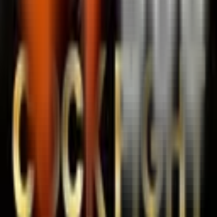
Bagi orang tua yang ingin memastikan anak-anak
mereka bermain dengan aman, LXTOTO juga
menyediakan fitur kontrol orang tua yang
memungkinkan pengawasan terhadap jenis permainan
yang diakses serta durasi bermain.
Komunitas Positif dan Dukungan
Responsif
LXTOTO tidak hanya menyediakan game, tetapi juga
membangun komunitas yang positif di antara
penggunanya.
Forum diskusi
, ulasan game, dan fitur
sosial memungkinkan pengguna saling berinteraksi,
berbagi tips, dan memberikan feedback. Ini menambah
dimensi sosial dalam bermain game yang sering kali
terlewatkan di platform lain.