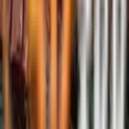
tersedia bebas dari unsur kekerasan dan konten negatif.
Ini menjadikan LXTOTO sebagai platform hiburan digital
yang aman untuk keluarga.
Tanpa Batasan Waktu dan Tempat
Salah satu keunggulan terbesar dari bermain
game
online
di LXTOTO adalah fleksibilitasnya. Pengguna
dapat mengakses game kapan saja dan di mana saja
selama terhubung ke internet. Tidak perlu mengunduh
aplikasi tambahan yang membebani perangkat, karena
LXTOTO dapat diakses langsung melalui browser. Ini
menjadikan LXTOTO pilihan ideal untuk bermain game
secara cepat, efisien, dan menyenangkan.
Pengalaman Gaming yang Bebas
Gangguan