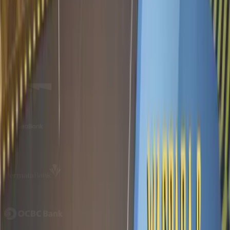
online
online
online
online
online