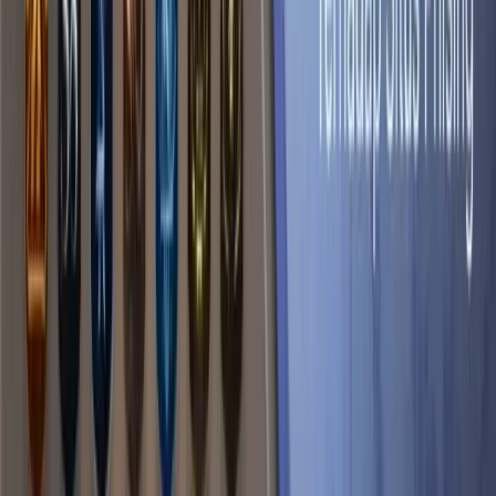
© 2025 Copyright
LXTOTO
. All rights reserved.
LXTOTO Hadirkan
Pengalaman Bermain Game
Online Tanpa Batas