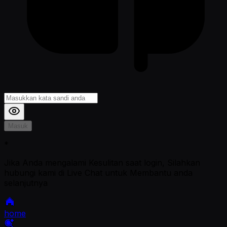
Masuk
*
Jika Anda mengalami Kesulitan saat login, Silahkan
hubungi kami di Live Chat untuk Membantu anda
selanjutnya
home