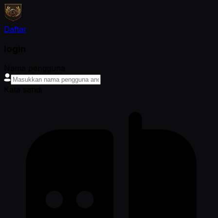
Daftar
login
Nama pengguna
Kata sandi