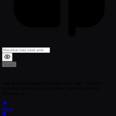
Masuk
*
Jika Anda mengalami Kesulitan saat login, Silahkan
hubungi kami di Live Chat untuk Membantu anda
selanjutnya
home