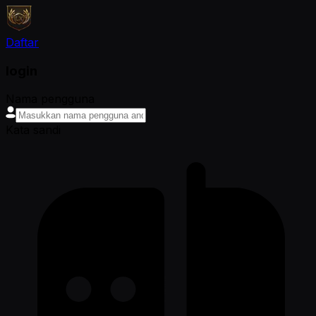
Daftar
login
Nama pengguna
Kata sandi