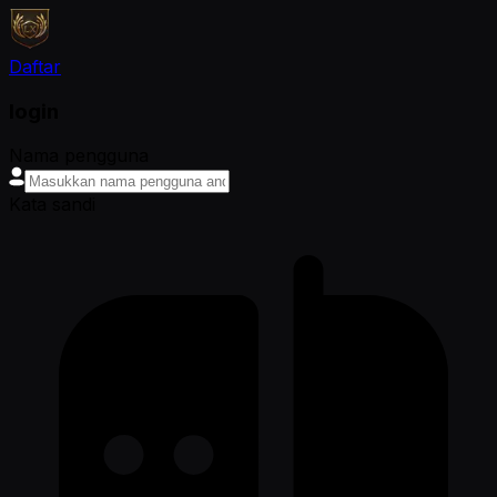
Daftar
login
Nama pengguna
Kata sandi