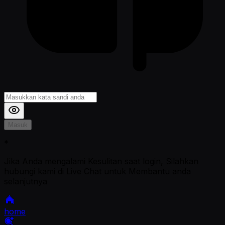
Masuk
*
Jika Anda mengalami Kesulitan saat login, Silahkan
hubungi kami di Live Chat untuk Membantu anda
selanjutnya
home