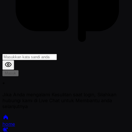
Masuk
*
Jika Anda mengalami Kesulitan saat login, Silahkan
hubungi kami di Live Chat untuk Membantu anda
selanjutnya
home