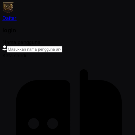
Daftar
login
Nama pengguna
Kata sandi