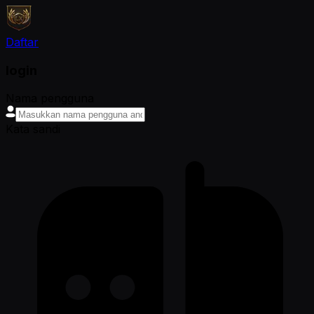
Daftar
login
Nama pengguna
Kata sandi