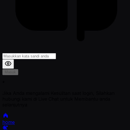
Masuk
*
Jika Anda mengalami Kesulitan saat login, Silahkan
hubungi kami di Live Chat untuk Membantu anda
selanjutnya
home