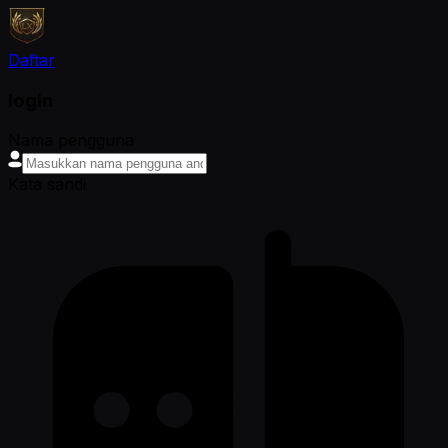
Daftar
login
Nama pengguna
Kata sandi