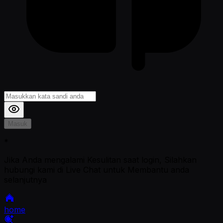
Masuk
*
Jika Anda mengalami Kesulitan saat login, Silahkan
hubungi kami di Live Chat untuk Membantu anda
selanjutnya
home