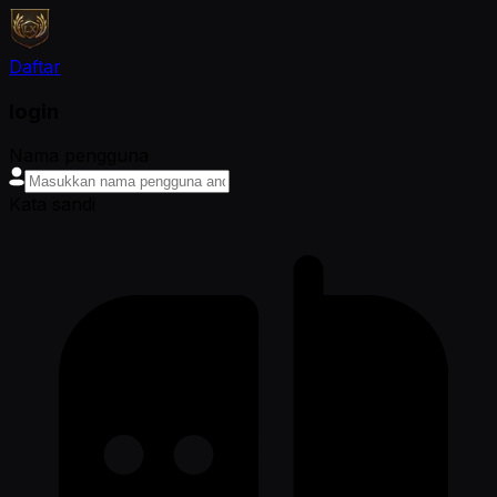
Daftar
login
Nama pengguna
Kata sandi