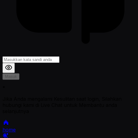
Masuk
*
Jika Anda mengalami Kesulitan saat login, Silahkan
hubungi kami di Live Chat untuk Membantu anda
selanjutnya
home