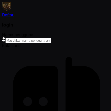
Daftar
login
Nama pengguna
Kata sandi