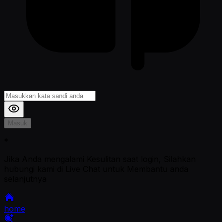
Masuk
*
Jika Anda mengalami Kesulitan saat login, Silahkan
hubungi kami di Live Chat untuk Membantu anda
selanjutnya
home