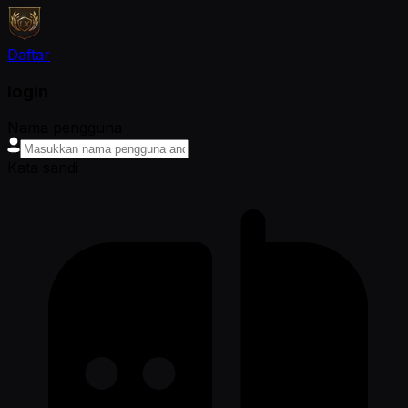
Daftar
login
Nama pengguna
Kata sandi