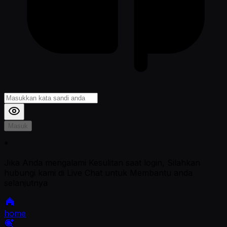
Masuk
*
Jika Anda mengalami Kesulitan saat login, Silahkan
hubungi kami di Live Chat untuk Membantu anda
selanjutnya
home