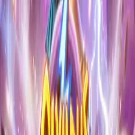
atau iklan yang mengganggu konsentrasi saat bermain.
Hal ini tentu saja meningkatkan kualitas pengalaman
bermain secara keseluruhan, membuat pemain lebih
fokus dan menikmati setiap detik permainan.
Mendukung Game Edukatif dan
Kreatif
Di tengah banyaknya game dengan tujuan semata-mata
hiburan, LXTOTO mengambil langkah berbeda dengan
menyediakan berbagai game edukatif dan kreatif.
Tujuannya bukan hanya menghibur, tetapi juga
memberikan nilai tambah bagi pemain. Anak-anak dapat
belajar berhitung, mengenal warna dan bentuk, atau
melatih logika mereka melalui permainan yang dirancang
khusus untuk mengembangkan keterampilan kognitif.
Bagi remaja dan orang dewasa, terdapat pula game yang