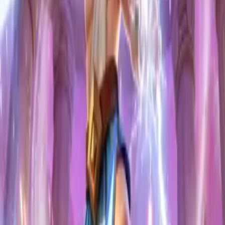
Tanpa Batasan Waktu dan Tempat
Salah satu keunggulan terbesar dari bermain
game
online
di LXTOTO adalah fleksibilitasnya. Pengguna
dapat mengakses game kapan saja dan di mana saja
selama terhubung ke internet. Tidak perlu mengunduh
aplikasi tambahan yang membebani perangkat, karena
LXTOTO dapat diakses langsung melalui browser. Ini
menjadikan LXTOTO pilihan ideal untuk bermain game
secara cepat, efisien, dan menyenangkan.
Pengalaman Gaming yang Bebas
Gangguan
Berbeda dengan banyak platform game gratis yang
dibanjiri iklan mengganggu, LXTOTO menghadirkan
pengalaman bermain yang bersih dan nyaman.
Pengguna tidak perlu khawatir akan munculnya pop-up