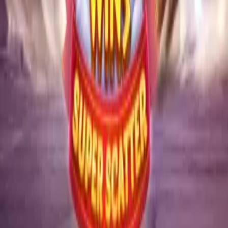
memungkinkan pengawasan terhadap jenis permainan
yang diakses serta durasi bermain.
Komunitas Positif dan Dukungan
Responsif
LXTOTO tidak hanya menyediakan game, tetapi juga
membangun komunitas yang positif di antara
penggunanya.
Forum diskusi
, ulasan game, dan fitur
sosial memungkinkan pengguna saling berinteraksi,
berbagi tips, dan memberikan feedback. Ini menambah
dimensi sosial dalam bermain game yang sering kali
terlewatkan di platform lain.
Layanan dukungan pelanggan juga responsif dan siap
membantu jika terjadi kendala teknis atau pertanyaan
seputar platform. Tim LXTOTO selalu hadir untuk
memastikan bahwa setiap pemain mendapatkan