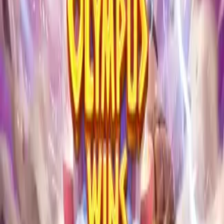
merangsang strategi, konsentrasi, dan kerja sama tim.
Inilah mengapa LXTOTO cocok bukan hanya sebagai
platform hiburan, tetapi juga sebagai sarana belajar
yang menyenangkan.
Keamanan dan Privasi Pengguna
Diutamakan
Privasi dan keamanan pengguna menjadi prioritas utama
bagi LXTOTO. Semua data pengguna dilindungi dengan
sistem keamanan mutakhir dan enkripsi canggih. Selain
itu, platform ini tidak meminta informasi pribadi yang
sensitif secara berlebihan, sehingga pengguna dapat
merasa tenang saat bermain.
Bagi orang tua yang ingin memastikan anak-anak
mereka bermain dengan aman, LXTOTO juga
menyediakan fitur kontrol orang tua yang