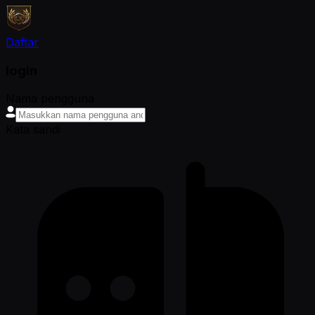
Daftar
login
Nama pengguna
Kata sandi