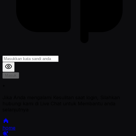
Masuk
*
Jika Anda mengalami Kesulitan saat login, Silahkan
hubungi kami di Live Chat untuk Membantu anda
selanjutnya
home