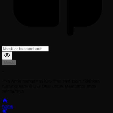
Masuk
*
Jika Anda mengalami Kesulitan saat login, Silahkan
hubungi kami di Live Chat untuk Membantu anda
selanjutnya
home