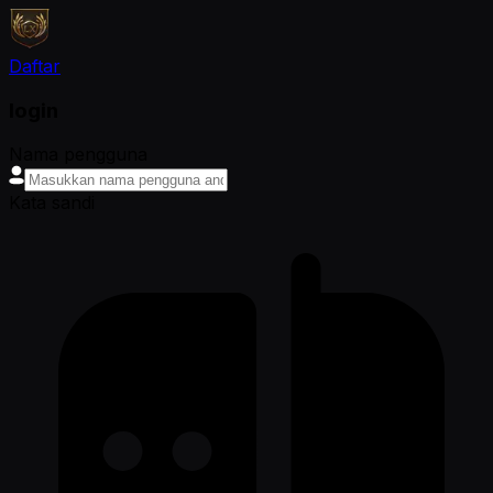
Daftar
login
Nama pengguna
Kata sandi