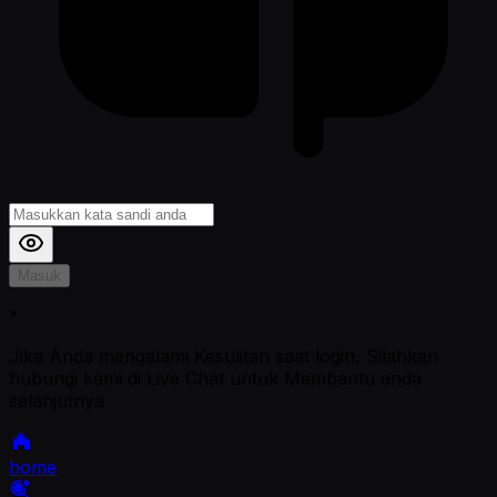
Masuk
*
Jika Anda mengalami Kesulitan saat login, Silahkan
hubungi kami di Live Chat untuk Membantu anda
selanjutnya
home