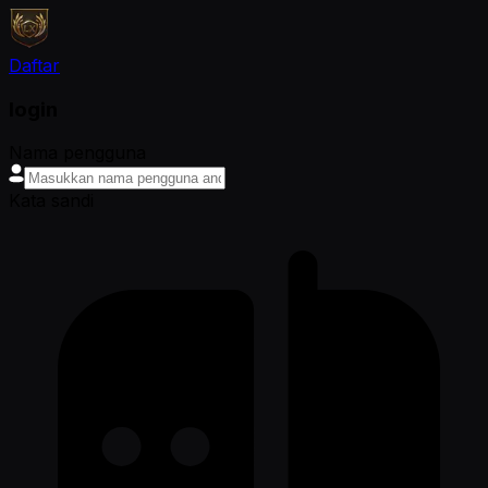
Daftar
login
Nama pengguna
Kata sandi