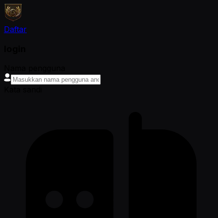
Daftar
login
Nama pengguna
Kata sandi