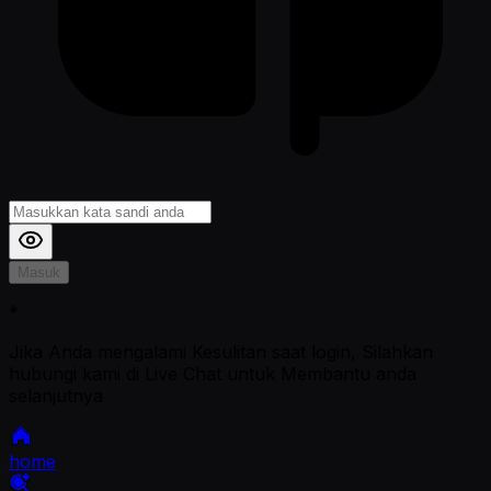
Masuk
*
Jika Anda mengalami Kesulitan saat login, Silahkan
hubungi kami di Live Chat untuk Membantu anda
selanjutnya
home