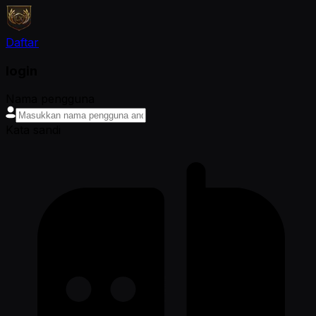
Daftar
login
Nama pengguna
Kata sandi