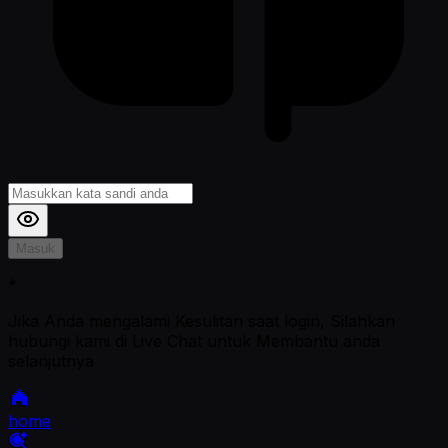
Masuk
*
Jika Anda mengalami Kesulitan saat login, Silahkan
hubungi kami di Live Chat untuk Membantu anda
selanjutnya
home