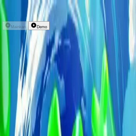
Daftar
Masuk
Mainkan
Demo
Limbo+
pragmatic
kembali
LXTOTO Hadirkan
Pengalaman Bermain Game
Online Tanpa Batas
Di era digital yang serba cepat ini, hiburan telah berubah
bentuk secara signifikan. Dari televisi tradisional hingga
platform streaming
, dari permainan papan hingga game
online, kini masyarakat memiliki lebih banyak pilihan
untuk mengisi waktu luang mereka. Salah satu platform
yang sedang naik daun dan menarik perhatian para