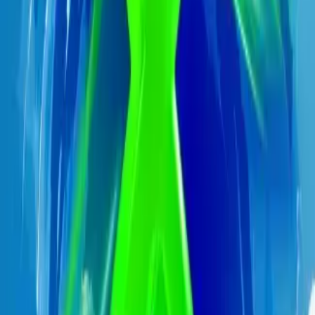
Ragam Game Seru dalam Satu
Tempat
LXTOTO tidak hanya menghadirkan satu jenis game saja,
tetapi menyediakan beragam genre permainan yang
dapat dinikmati siapa saja. Mulai dari game puzzle,
edukatif, simulasi, hingga petualangan seru, semuanya
tersedia di sini. Keanekaragaman ini membuat LXTOTO
cocok digunakan oleh berbagai segmen usia, termasuk
anak-anak, remaja, hingga orang dewasa yang mencari
hiburan ringan setelah aktivitas sehari-hari.
Yang membuatnya lebih menarik, semua game yang
tersedia bebas dari unsur kekerasan dan konten negatif.
Ini menjadikan LXTOTO sebagai platform hiburan digital
yang aman untuk keluarga.