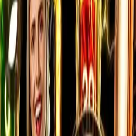
penggemar hiburan digital adalah LXTOTO. Hadir
sebagai solusi modern, LXTOTO menawarkan
pengalaman bermain game online yang tanpa batas,
baik dari sisi aksesibilitas, variasi game, hingga
kenyamanan pengguna.
Platform Game Online Ramah
Pengguna
Salah satu daya tarik utama dari
LXTOTO
adalah
antarmukanya yang sederhana namun modern.
Platform ini dirancang agar mudah digunakan oleh
semua kalangan, baik pemula maupun gamer
berpengalaman. Navigasi yang intuitif memungkinkan
pengguna menjelajahi berbagai pilihan game tanpa
kesulitan. Bahkan bagi mereka yang belum terbiasa
dengan dunia game online, LXTOTO memberikan
pengalaman yang ramah dan menyenangkan sejak
pertama kali masuk ke platform.