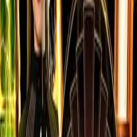
Ragam Game Seru dalam Satu
Tempat
LXTOTO tidak hanya menghadirkan satu jenis game saja,
tetapi menyediakan beragam genre permainan yang
dapat dinikmati siapa saja. Mulai dari game puzzle,
edukatif, simulasi, hingga petualangan seru, semuanya
tersedia di sini. Keanekaragaman ini membuat LXTOTO
cocok digunakan oleh berbagai segmen usia, termasuk
anak-anak, remaja, hingga orang dewasa yang mencari
hiburan ringan setelah aktivitas sehari-hari.
Yang membuatnya lebih menarik, semua game yang
tersedia bebas dari unsur kekerasan dan konten negatif.
Ini menjadikan LXTOTO sebagai platform hiburan digital
yang aman untuk keluarga.