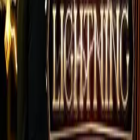
atau iklan yang mengganggu konsentrasi saat bermain.
Hal ini tentu saja meningkatkan kualitas pengalaman
bermain secara keseluruhan, membuat pemain lebih
fokus dan menikmati setiap detik permainan.
Mendukung Game Edukatif dan
Kreatif
Di tengah banyaknya game dengan tujuan semata-mata
hiburan, LXTOTO mengambil langkah berbeda dengan
menyediakan berbagai game edukatif dan kreatif.
Tujuannya bukan hanya menghibur, tetapi juga
memberikan nilai tambah bagi pemain. Anak-anak dapat
belajar berhitung, mengenal warna dan bentuk, atau
melatih logika mereka melalui permainan yang dirancang
khusus untuk mengembangkan keterampilan kognitif.
Bagi remaja dan orang dewasa, terdapat pula game yang