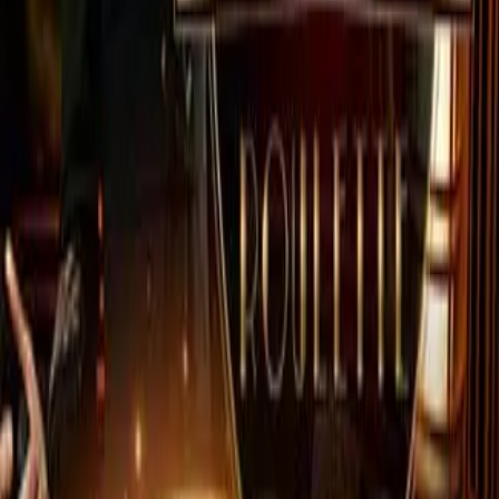
merangsang strategi, konsentrasi, dan kerja sama tim.
Inilah mengapa LXTOTO cocok bukan hanya sebagai
platform hiburan, tetapi juga sebagai sarana belajar
yang menyenangkan.
Keamanan dan Privasi Pengguna
Diutamakan
Privasi dan keamanan pengguna menjadi prioritas utama
bagi LXTOTO. Semua data pengguna dilindungi dengan
sistem keamanan mutakhir dan enkripsi canggih. Selain
itu, platform ini tidak meminta informasi pribadi yang
sensitif secara berlebihan, sehingga pengguna dapat
merasa tenang saat bermain.
Bagi orang tua yang ingin memastikan anak-anak
mereka bermain dengan aman, LXTOTO juga
menyediakan fitur kontrol orang tua yang