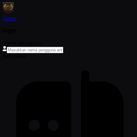
Daftar
login
Nama pengguna
Kata sandi