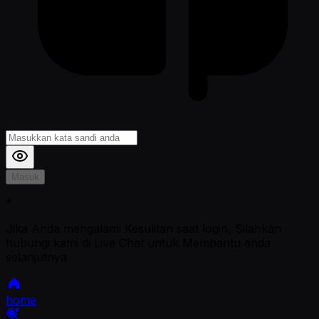
Masuk
*
Jika Anda mengalami Kesulitan saat login, Silahkan
hubungi kami di Live Chat untuk Membantu anda
selanjutnya
home