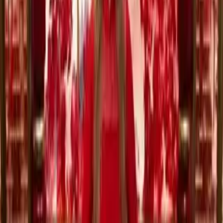
Ragam Game Seru dalam Satu
Tempat
LXTOTO tidak hanya menghadirkan satu jenis game saja,
tetapi menyediakan beragam genre permainan yang
dapat dinikmati siapa saja. Mulai dari game puzzle,
edukatif, simulasi, hingga petualangan seru, semuanya
tersedia di sini. Keanekaragaman ini membuat LXTOTO
cocok digunakan oleh berbagai segmen usia, termasuk
anak-anak, remaja, hingga orang dewasa yang mencari
hiburan ringan setelah aktivitas sehari-hari.
Yang membuatnya lebih menarik, semua game yang
tersedia bebas dari unsur kekerasan dan konten negatif.
Ini menjadikan LXTOTO sebagai platform hiburan digital
yang aman untuk keluarga.