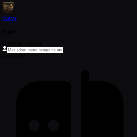
Daftar
login
Nama pengguna
Kata sandi