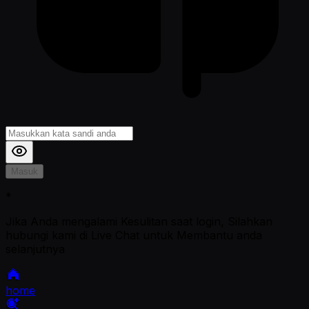
Masuk
*
Jika Anda mengalami Kesulitan saat login, Silahkan
hubungi kami di Live Chat untuk Membantu anda
selanjutnya
home