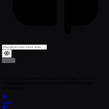
Masuk
*
Jika Anda mengalami Kesulitan saat login, Silahkan
hubungi kami di Live Chat untuk Membantu anda
selanjutnya
home