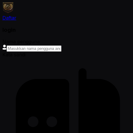
Daftar
login
Nama pengguna
Kata sandi