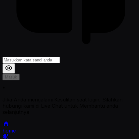
Masuk
*
Jika Anda mengalami Kesulitan saat login, Silahkan
hubungi kami di Live Chat untuk Membantu anda
selanjutnya
home