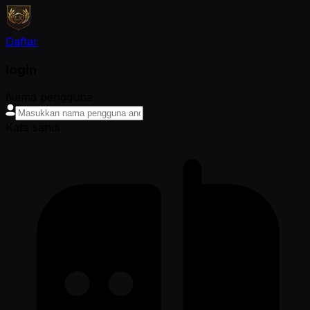
Daftar
login
Nama pengguna
Kata sandi