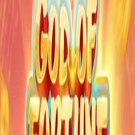
penggemar hiburan digital adalah LXTOTO. Hadir
sebagai solusi modern, LXTOTO menawarkan
pengalaman bermain game online yang tanpa batas,
baik dari sisi aksesibilitas, variasi game, hingga
kenyamanan pengguna.
Platform Game Online Ramah
Pengguna
Salah satu daya tarik utama dari
LXTOTO
adalah
antarmukanya yang sederhana namun modern.
Platform ini dirancang agar mudah digunakan oleh
semua kalangan, baik pemula maupun gamer
berpengalaman. Navigasi yang intuitif memungkinkan
pengguna menjelajahi berbagai pilihan game tanpa
kesulitan. Bahkan bagi mereka yang belum terbiasa
dengan dunia game online, LXTOTO memberikan
pengalaman yang ramah dan menyenangkan sejak
pertama kali masuk ke platform.