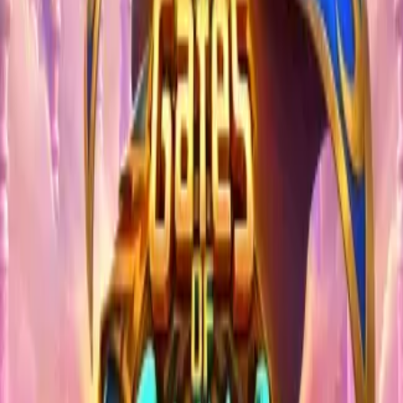
atau iklan yang mengganggu konsentrasi saat bermain.
Hal ini tentu saja meningkatkan kualitas pengalaman
bermain secara keseluruhan, membuat pemain lebih
fokus dan menikmati setiap detik permainan.
Mendukung Game Edukatif dan
Kreatif
Di tengah banyaknya game dengan tujuan semata-mata
hiburan, LXTOTO mengambil langkah berbeda dengan
menyediakan berbagai game edukatif dan kreatif.
Tujuannya bukan hanya menghibur, tetapi juga
memberikan nilai tambah bagi pemain. Anak-anak dapat
belajar berhitung, mengenal warna dan bentuk, atau
melatih logika mereka melalui permainan yang dirancang
khusus untuk mengembangkan keterampilan kognitif.
Bagi remaja dan orang dewasa, terdapat pula game yang