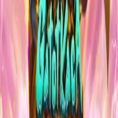
merangsang strategi, konsentrasi, dan kerja sama tim.
Inilah mengapa LXTOTO cocok bukan hanya sebagai
platform hiburan, tetapi juga sebagai sarana belajar
yang menyenangkan.
Keamanan dan Privasi Pengguna
Diutamakan
Privasi dan keamanan pengguna menjadi prioritas utama
bagi LXTOTO. Semua data pengguna dilindungi dengan
sistem keamanan mutakhir dan enkripsi canggih. Selain
itu, platform ini tidak meminta informasi pribadi yang
sensitif secara berlebihan, sehingga pengguna dapat
merasa tenang saat bermain.
Bagi orang tua yang ingin memastikan anak-anak
mereka bermain dengan aman, LXTOTO juga
menyediakan fitur kontrol orang tua yang