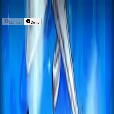
Daftar
Masuk
Mainkan
Demo
Flight Mode
nolimitcity
kembali
LXTOTO Hadirkan
Pengalaman Bermain Game
Online Tanpa Batas
Di era digital yang serba cepat ini, hiburan telah berubah
bentuk secara signifikan. Dari televisi tradisional hingga
platform streaming
, dari permainan papan hingga game
online, kini masyarakat memiliki lebih banyak pilihan
untuk mengisi waktu luang mereka. Salah satu platform
yang sedang naik daun dan menarik perhatian para