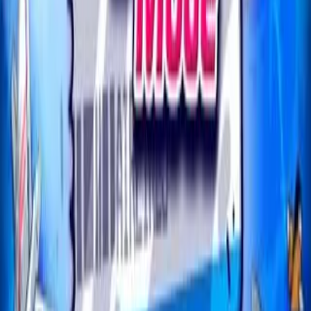
merangsang strategi, konsentrasi, dan kerja sama tim.
Inilah mengapa LXTOTO cocok bukan hanya sebagai
platform hiburan, tetapi juga sebagai sarana belajar
yang menyenangkan.
Keamanan dan Privasi Pengguna
Diutamakan
Privasi dan keamanan pengguna menjadi prioritas utama
bagi LXTOTO. Semua data pengguna dilindungi dengan
sistem keamanan mutakhir dan enkripsi canggih. Selain
itu, platform ini tidak meminta informasi pribadi yang
sensitif secara berlebihan, sehingga pengguna dapat
merasa tenang saat bermain.
Bagi orang tua yang ingin memastikan anak-anak
mereka bermain dengan aman, LXTOTO juga
menyediakan fitur kontrol orang tua yang