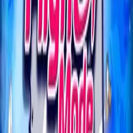
atau iklan yang mengganggu konsentrasi saat bermain.
Hal ini tentu saja meningkatkan kualitas pengalaman
bermain secara keseluruhan, membuat pemain lebih
fokus dan menikmati setiap detik permainan.
Mendukung Game Edukatif dan
Kreatif
Di tengah banyaknya game dengan tujuan semata-mata
hiburan, LXTOTO mengambil langkah berbeda dengan
menyediakan berbagai game edukatif dan kreatif.
Tujuannya bukan hanya menghibur, tetapi juga
memberikan nilai tambah bagi pemain. Anak-anak dapat
belajar berhitung, mengenal warna dan bentuk, atau
melatih logika mereka melalui permainan yang dirancang
khusus untuk mengembangkan keterampilan kognitif.
Bagi remaja dan orang dewasa, terdapat pula game yang