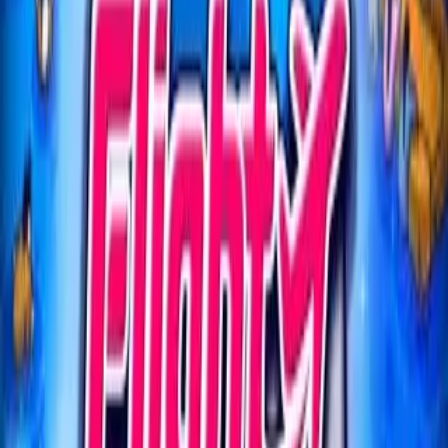
Tanpa Batasan Waktu dan Tempat
Salah satu keunggulan terbesar dari bermain
game
online
di LXTOTO adalah fleksibilitasnya. Pengguna
dapat mengakses game kapan saja dan di mana saja
selama terhubung ke internet. Tidak perlu mengunduh
aplikasi tambahan yang membebani perangkat, karena
LXTOTO dapat diakses langsung melalui browser. Ini
menjadikan LXTOTO pilihan ideal untuk bermain game
secara cepat, efisien, dan menyenangkan.
Pengalaman Gaming yang Bebas
Gangguan
Berbeda dengan banyak platform game gratis yang
dibanjiri iklan mengganggu, LXTOTO menghadirkan
pengalaman bermain yang bersih dan nyaman.
Pengguna tidak perlu khawatir akan munculnya pop-up