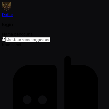
Daftar
login
Nama pengguna
Kata sandi