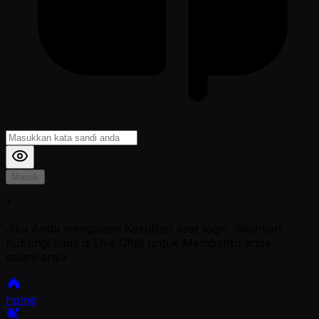
Masuk
*
Jika Anda mengalami Kesulitan saat login, Silahkan
hubungi kami di Live Chat untuk Membantu anda
selanjutnya
home