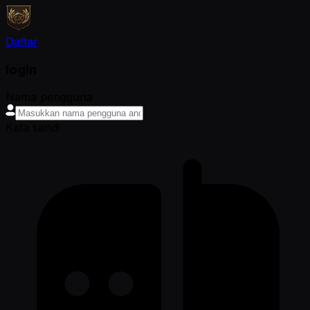
Daftar
login
Nama pengguna
Kata sandi