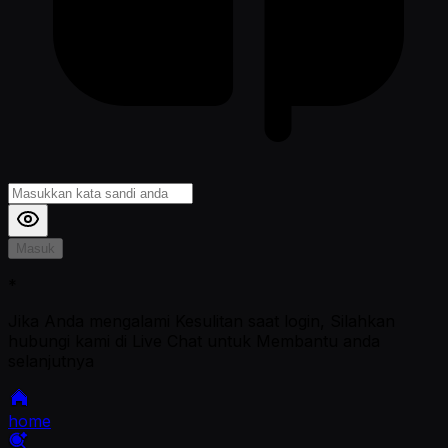
Masuk
*
Jika Anda mengalami Kesulitan saat login, Silahkan
hubungi kami di Live Chat untuk Membantu anda
selanjutnya
home