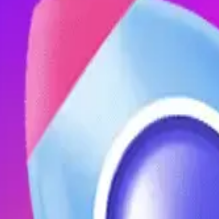
nyenangkan.
gguan
jiri iklan mengganggu, LXTOTO menghadirkan pengalaman 
ggu konsentrasi saat bermain. Hal ini tentu saja meningk
permainan.
f
iburan, LXTOTO mengambil langkah berbeda dengan menyed
bah bagi pemain. Anak-anak dapat belajar berhitung, meng
angkan keterampilan kognitif.
merangsang strategi, konsentrasi, dan kerja sama tim. I
angkan.