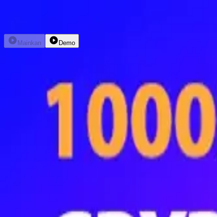
Daftar
Masuk
Mainkan
Demo
CRYPTO VERSE
fivegaming
kembali
LXTOTO Hadirkan Pengalam
Di era digital yang serba cepat ini, hiburan telah berubah b
online, kini masyarakat memiliki lebih banyak pilihan u
hiburan digital adalah LXTOTO. Hadir sebagai solusi mode
game, hingga kenyamanan pengguna.
Platform Game Online Ramah Penggu