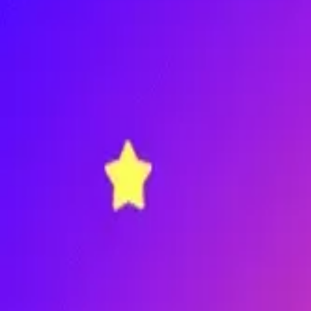
ideal untuk bermain game secara cepat, efisien, dan me
Pengalaman Gaming yang Bebas Gan
Berbeda dengan banyak platform game gratis yang diban
khawatir akan munculnya pop-up atau iklan yang menggan
membuat pemain lebih fokus dan menikmati setiap detik 
Mendukung Game Edukatif dan Kreati
Di tengah banyaknya game dengan tujuan semata-mata h
bukan hanya menghibur, tetapi juga memberikan nilai tam
melalui permainan yang dirancang khusus untuk mengemb
Bagi remaja dan orang dewasa, terdapat pula game yang 
hiburan, tetapi juga sebagai sarana belajar yang menyen