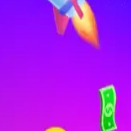
ang agar mudah digunakan oleh semua kalangan, baik
 game tanpa kesulitan. Bahkan bagi mereka yang belum
kali masuk ke platform.
kmati siapa saja. Mulai dari game puzzle, edukatif,
an oleh berbagai segmen usia, termasuk anak-anak,
jadikan LXTOTO sebagai platform hiburan digital yang
kses game kapan saja dan di mana saja selama terhubung
ngsung melalui browser. Ini menjadikan LXTOTO pilihan